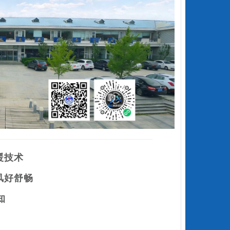
暖技术
风好舒畅
知