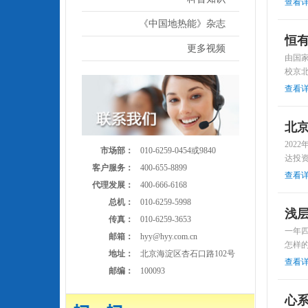
查看
《中国地热能》杂志
恒
更多视频
由国
校京
查看
北
202
市场部：
010-6259-0454或9840
达投
客户服务：
400-655-8899
查看
代理发展：
400-666-6168
总机：
010-6259-5998
浅层
传真：
010-6259-3653
一年
邮箱：
hyy@hyy.com.cn
怎样的
地址：
北京海淀区杏石口路102号
查看
邮编：
100093
心系