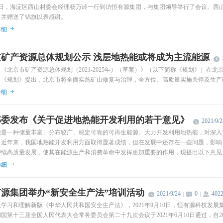
月9日，海淀区西山村委会经理杨万岭一行到访恒有源集团，与集团领导举行了会议。西
，并赠送了锦旗以表感谢。
详细
京矿产资源总体规划公示 浅层地热能或将成为主流能源
《北京市矿产资源总体规划（2021-2025年）（草案）》（以下简称《规划》）
天。《规划》提出，北京市将全面实施矿山修复与治理，全方位、高质量实施关停及生产
详细
部委发布《关于促进地热能开发利用的若干意见》
2021/9/2
能是一种储量丰富、分布较广、稳定可靠的可再生能源。大力开发利用地热能，对深入
。近年来，我国地热能开发利用方面取得显著成绩，但在发展中还存在一些问题，影响
持续高质量发展，使其在能源生产和消费革命中发挥更加重要的作用，现提出以下意见
详细
源集团举办“新安全生产法”培训活动
2021/9/24
0
402
学习和理解新版《中华人民共和国安全生产法》，2021年9月10日，恒有源科技发
国第十三届全国人民代表大会常务委员会第二十九次会议于2021年6月10日通过，自20