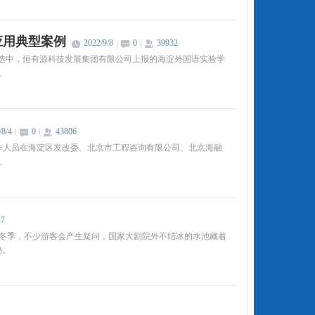
应用典型案例
2022/9/8
0
39932
评选中，恒有源科技发展集团有限公司上报的海淀外国语实验学
。
/8/4
0
43806
工作人员在海淀区发改委、北京市工程咨询有限公司、北京海融
。
47
冬季，不少游客会产生疑问，国家大剧院外不结冰的水池藏着
秘。