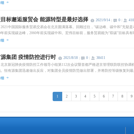
详细
碳目标邂逅服贸会 能源转型是最好选择
2021/9/14
0
410
2021中国国际服务贸易交易会在北京圆满落幕。回顾过往，“碳达峰、碳中和”无疑
30年前实现碳达峰，2060年前实现碳中和。宏伟目标前，服务贸易能为“双碳”目标具
详细
源集团 疫情防控进行时
2021/8/18
0
38411
，北京新冠肺炎疫情防控工作领导小组第112次会议暨首都严格进京管理联防联控协调
施。恒有源集团迅速做出反应，对集团全员疫情防范做出部署，并将防控等级恢复到最
详细
1
2
3
4
5
6
7
8
9