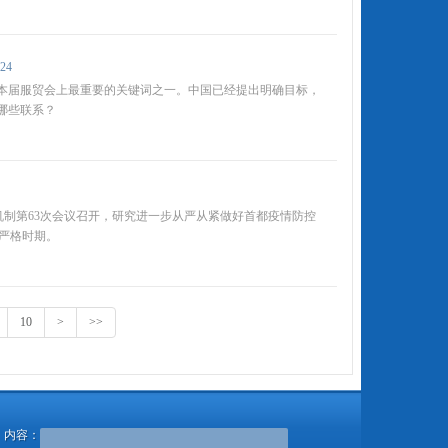
24
是本届服贸会上最重要的关键词之一。中国已经提出明确目标，
有哪些联系？
机制第63次会议召开，研究进一步从严从紧做好首都疫情防控
严格时期。
10
>
>>
内容：