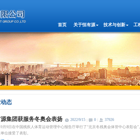
首页
关于恒有源
技术与创新
工
业动态
有源集团获服务冬奥会表扬
2022/9/15
0
37926
2年9月9日在中国残疾人体育运动管理中心报告厅举行了“北京冬残奥会体管中心表彰
障单位接受了表彰。