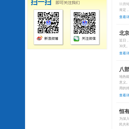
11
肯定
查看
北
近日，
30
查看
八
地热
意义
用的
查看
恒有
为深入
民共和