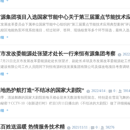
详细
有源集团项目入选国家节能中心关于第三届重点节能技术
家发展改革委员会下属单位国家节能中心组织的“第三届重点节能技术应用典型案例”
北校区地能热泵环境系统项目，经过初评、答辩、现场核查等多个环节筛选，最终入选
详细
京市发改委能源处张望才处长一行来恒有源集团考察
2022
2年7月21日北京市发展改革委能源处处长张望才、副处长卓琰及市发展改革委能源处
资建设有限公司工作人员陪同下到恒有源科技发展集团有限公司及煤改电项目考查调研
详细
地热护航打造“不结冰的国家大剧院”
2022/4/14
0
591
四季，清波粼粼的国家大剧院前每天都会迎来无数游客拍照留念。特别是在雪花飞舞的
秘密？CCTV-10《创新进行时》栏目3月11日播出的《不结冰的大剧院》做了详细揭
详细
百姓送温暖 热情服务技术精
2021/11/11
0
59276