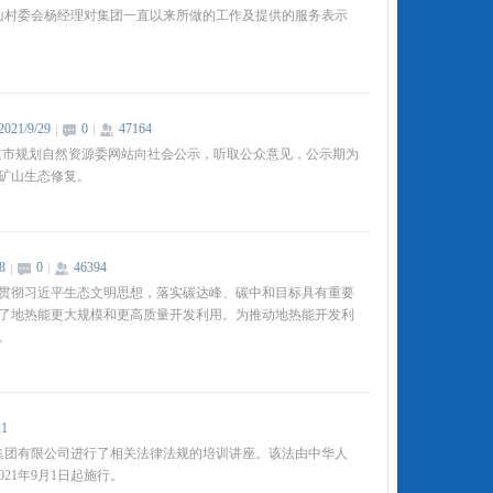
山村委会杨经理对集团一直以来所做的工作及提供的服务表示
2021/9/29
0
47164
在北京市规划自然资源委网站向社会公示，听取公众意见，公示期为
矿山生态修复。
8
0
46394
贯彻习近平生态文明思想，落实碳达峰、碳中和目标具有重要
了地热能更大规模和更高质量开发利用。为推动地热能开发利
。
21
展集团有限公司进行了相关法律法规的培训讲座。该法由中华人
21年9月1日起施行。