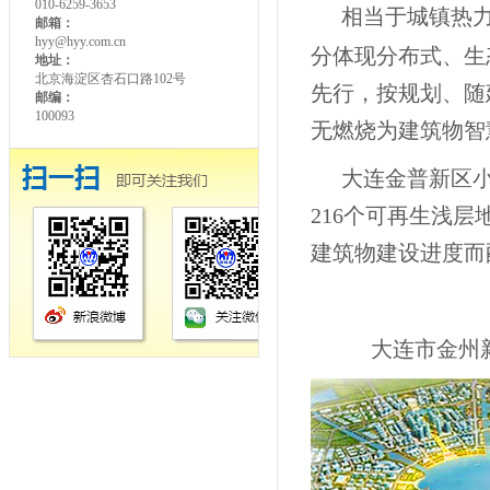
010-6259-3653
相当于城镇热力
邮箱：
hyy@hyy.com.cn
分体现分布式、生
地址：
北京海淀区杏石口路102号
先行，按规划、随
邮编：
100093
无燃烧为建筑物智
大连金普新区
216
个可再生浅层
建筑物建设进度而
大连市金州