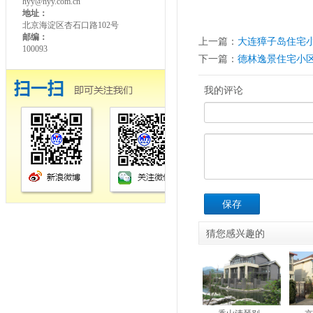
hyy@hyy.com.cn
地址：
北京海淀区杏石口路102号
邮编：
上一篇：
大连獐子岛住宅
100093
下一篇：
德林逸景住宅小
我的评论
保存
猜您感兴趣的