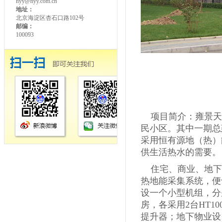
hyy@hyy.com.cn
地址：
北京海淀区杏石口路102号
邮编：
100093
项目简介：雍景天
民小区。其中一期总建
采用恒有源地（热）
供生活热水的需要。
住宅、商业、地下
热地能采集系统，便
设一个小型机组，分别
房，各采用2台HT1
提升器；地下物业设