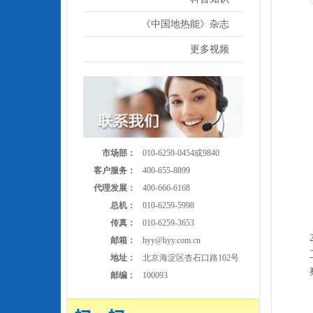
《中国地热能》杂志
更多视频
市场部：
010-6259-0454或9840
客户服务：
400-655-8899
代理发展：
400-666-6168
总机：
010-6259-5998
传真：
010-6259-3653
邮箱：
hyy@hyy.com.cn
地址：
北京海淀区杏石口路102号
邮编：
100093