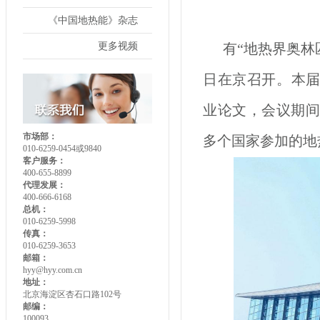
《中国地热能》杂志
更多视频
有“地热界奥林匹
日在京召开。本届
业论文，会议期间
市场部：
多个国家参加的地
010-6259-0454或9840
客户服务：
400-655-8899
代理发展：
400-666-6168
总机：
010-6259-5998
传真：
010-6259-3653
邮箱：
hyy@hyy.com.cn
地址：
北京海淀区杏石口路102号
邮编：
100093