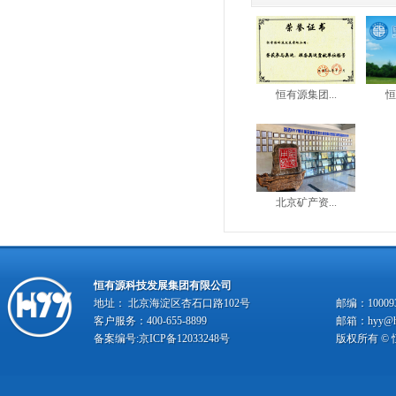
恒有源集团...
恒
北京矿产资...
恒有源科技发展集团有限公司
地址： 北京海淀区杏石口路102号
邮编：10009
客户服务：400-655-8899
邮箱：hyy@hy
备案编号:
京ICP备12033248号
版权所有 ©