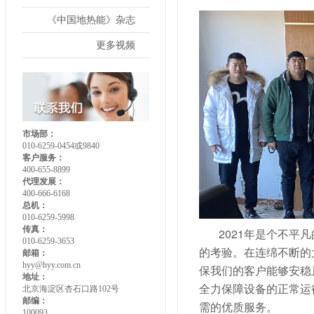
《中国地热能》杂志
更多视频
市场部：
010-6259-0454或9840
客户服务：
400-655-8899
代理发展：
400-666-6168
总机：
010-6259-5998
传真：
2021年是个不
010-6259-3653
的考验。在连绵不断的
邮箱：
hyy@hyy.com.cn
保我们的客户能够安稳
地址：
全力保障设备的正常运
北京海淀区杏石口路102号
邮编：
需的优质服务。
100093