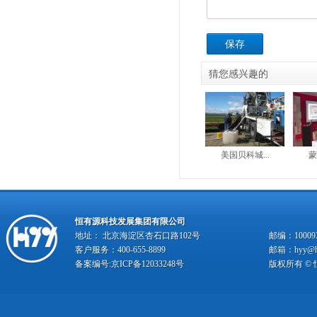
保存
猜您感兴趣的
美国贝科城...
蒙
恒有源科技发展集团有限公司
地址： 北京海淀区杏石口路102号
邮编：10009
客户服务：400-655-8899
邮箱：hyy@hy
备案编号:
京ICP备12033248号
版权所有 ©