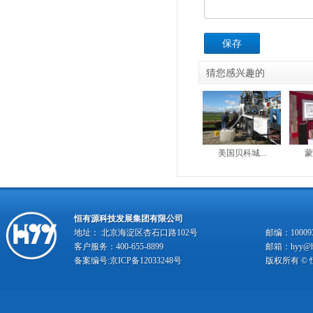
保存
猜您感兴趣的
美国贝科城...
蒙
恒有源科技发展集团有限公司
地址： 北京海淀区杏石口路102号
邮编：10009
客户服务：400-655-8899
邮箱：hyy@hy
备案编号:
京ICP备12033248号
版权所有 ©