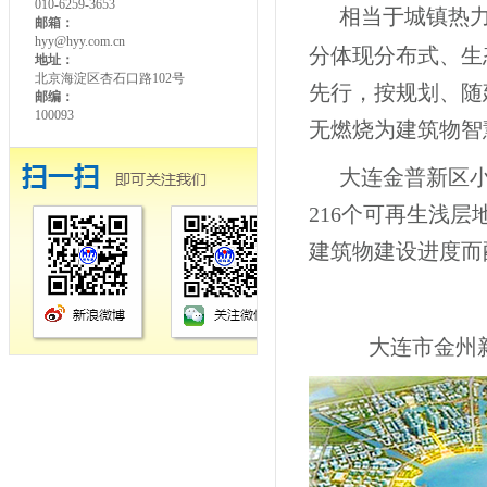
010-6259-3653
相当于城镇热力
邮箱：
hyy@hyy.com.cn
分体现分布式、生
地址：
北京海淀区杏石口路102号
先行，按规划、随
邮编：
100093
无燃烧为建筑物智
大连金普新区
216
个可再生浅层
建筑物建设进度而
大连市金州