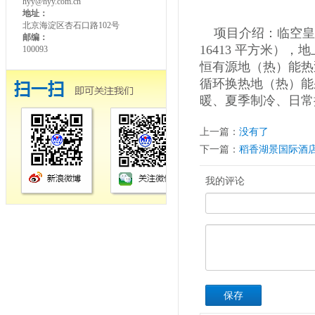
hyy@hyy.com.cn
地址：
北京海淀区杏石口路102号
项目介绍：临空皇
邮编：
16413 平方米），
100093
恒有源地（热）能热泵
循环换热地（热）能
暖、夏季制冷、日常
上一篇：
没有了
下一篇：
稻香湖景国际酒
我的评论
保存