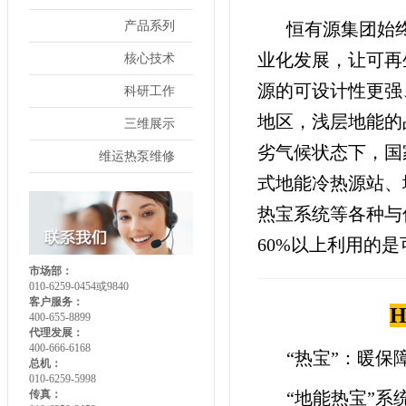
产品系列
恒有源集团始
业化发展，让可再
核心技术
源的可设计性更强
科研工作
地区，浅层地能的
三维展示
劣气候状态下，国
维运热泵维修
式地能冷热源站、
热宝系统等各种与
60%以上利用的
市场部：
010-6259-0454或9840
客户服务：
H
400-655-8899
代理发展：
400-666-6168
“
热宝
”
：暖保
总机：
010-6259-5998
传真：
“地能热宝”