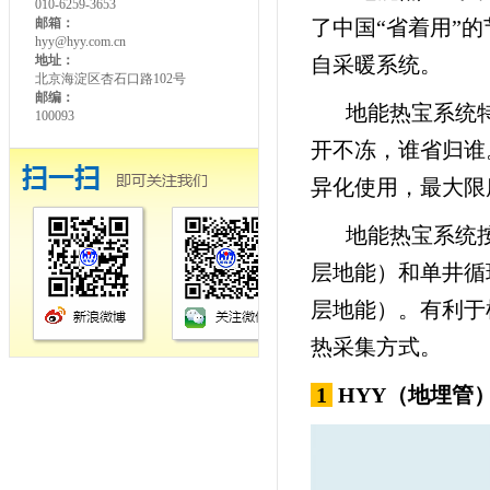
010-6259-3653
邮箱：
了中国“省着用”
hyy@hyy.com.cn
地址：
自采暖系统。
北京海淀区杏石口路102号
邮编：
地能热宝系统
100093
开不冻，谁省归谁
异化使用，最大限
地能热宝系统
层地能）和单井循
层地能）。有利于
热采集方式。
1
HYY（地埋管