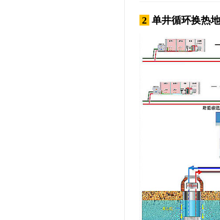
2
单井循环换热